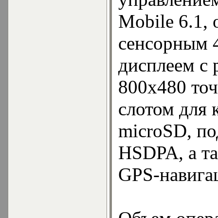
Mobile 6.1,
сенсорным 
дисплеем с
800х480 то
слотом для 
microSD, по
HSDPA, а т
GPS-навига