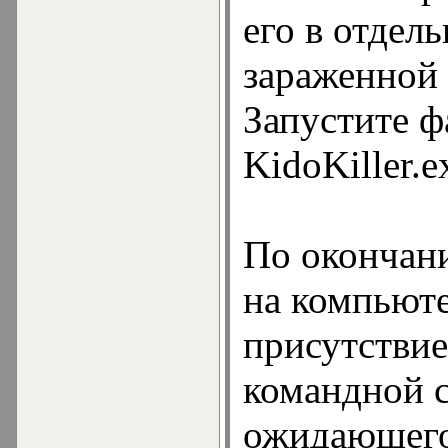
его в отдел
зараженной
Запустите ф
KidoKiller.e
По окончан
на компьют
присутствие
командной с
ожидающего