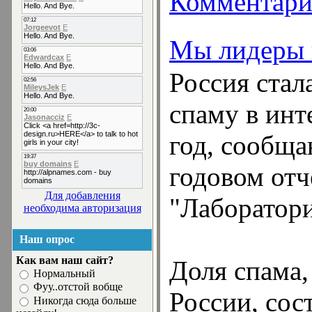
Комментари
Мы лидеры 
Россия стал
спаму в инт
год, сообща
годовом отч
Для добавления
"Лаборатор
необходима авторизация
Наш опрос
Как вам наш сайт?
Доля спама,
Нормальный
Фуу..отстой вобще
России, сос
Никогда сюда больше