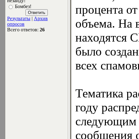
незайду!
процента от
Бомбез!
Результаты
|
Архив
объема. На 
опросов
Всего ответов:
26
находятся 
было создан
всех спамо
Тематика ра
году распре
следующим 
сообщения о