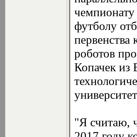
чемпионату
футболу от
первенства 
роботов пр
Копачек из 
технологиче
университе
"Я считаю, 
2017 году к