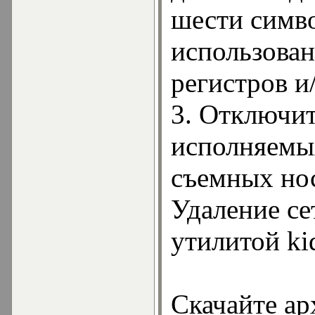
шести симво
использова
регистров и
3. Отключит
исполняемы
съемных но
Удаление се
утилитой kid
Скачайте ар