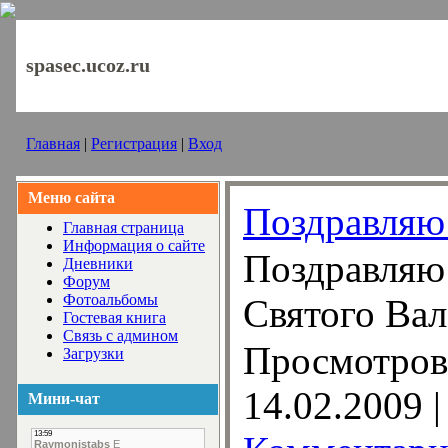
spasec.ucoz.ru
Главная
|
Регистрация
|
Вход
Меню сайта
Поздравляю 
Главная страница
Информация о сайте
Поздравляю 
Дневники
Форум
Фотоальбомы
Святого Вал
Гостевая книга
Связь с админом
Просмотров:
Загрузки
14.02.2009
|
Мини-чат