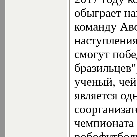
обыграет н
команду Авс
наступления
смогут побе
бразильцев",
ученый, чей
является од
соорганизат
чемпионата
робофутбол