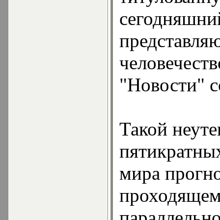
сегодняшний
представл
человечест
"Новости" с
Такой неут
пятикратны
мира прогно
проходящем
параллельно